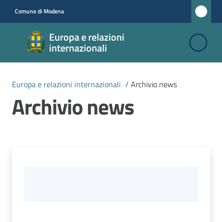
Vai al contenuto
Vai alla navigazione
Vai al footer
Comune di Modena
Europa e
Europa e relazioni
relazioni
internazionali
internazionali
Europa e relazioni internazionali
/
Archivio news
Archivio news
Fondi
europei
e
project
management
Relazioni
internazionali
Cooperazione