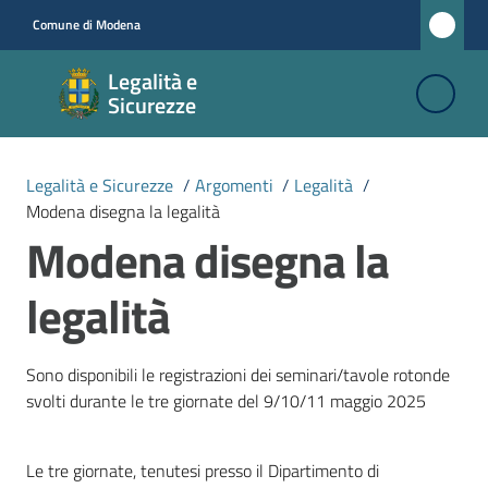
Vai al contenuto
Vai alla navigazione
Vai al footer
Comune di Modena
Legalità
Legalità e
e
Sicurezze
Sicurezze
Legalità e Sicurezze
/
Argomenti
/
Legalità
/
Modena disegna la legalità
L'ufficio
Modena disegna la
legalità
Argomenti
Menu selezionato
Documenti
Sono disponibili le registrazioni dei seminari/tavole rotonde
e
svolti durante le tre giornate del 9/10/11 maggio 2025
dati
Progetti
Le tre giornate, tenutesi presso il Dipartimento di