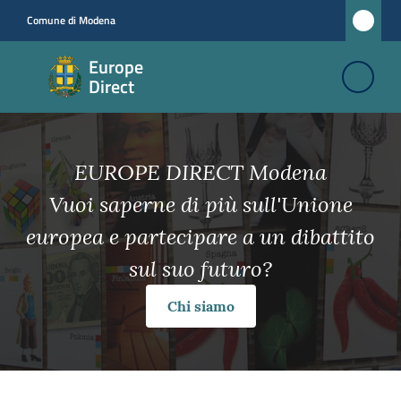
Vai al contenuto
Vai alla navigazione
Vai al footer
Comune di Modena
Europe
Europe
Direct
Direct
Comunicare
EUROPE DIRECT Modena
l'Unione
Vuoi saperne di più sull'Unione
europea
europea e partecipare a un dibattito
Educare
sul suo futuro?
all'Europa
Chi siamo
Muoversi
in
Europa