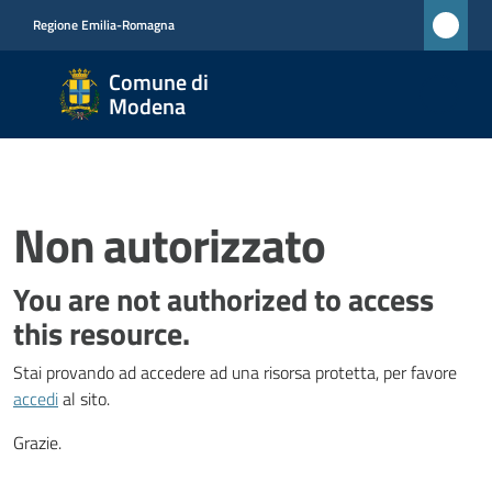
Vai al contenuto
Vai alla navigazione
Vai al footer
Regione Emilia-Romagna
Comune di
Modena
Non autorizzato
You are not authorized to access
this resource.
Stai provando ad accedere ad una risorsa protetta, per favore
accedi
al sito.
Grazie.